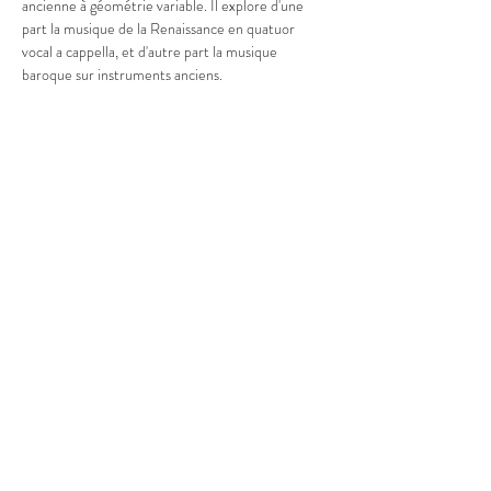
ancienne à géométrie variable. Il explore d'une 
part la musique de la Renaissance en quatuor 
vocal a cappella, et d'autre part la musique 
baroque sur instruments anciens.
https://lesamisdelasaintechapelle.com/index.php/
programmation/lecho-des-spheres/
Partager cet événement
ladante.aix@gmail.com