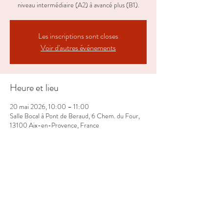
niveau intermédiaire (A2) à avancé plus (B1).
Les inscriptions sont closes
Voir d'autres événements
Heure et lieu
20 mai 2026, 10:00 – 11:00
Salle Bocal à Pont de Beraud, 6 Chem. du Four,
13100 Aix-en-Provence, France
Partager cet événement